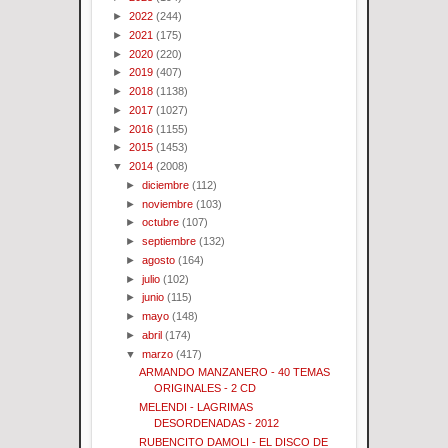
►
2022
(244)
►
2021
(175)
►
2020
(220)
►
2019
(407)
►
2018
(1138)
►
2017
(1027)
►
2016
(1155)
►
2015
(1453)
▼
2014
(2008)
►
diciembre
(112)
►
noviembre
(103)
►
octubre
(107)
►
septiembre
(132)
►
agosto
(164)
►
julio
(102)
►
junio
(115)
►
mayo
(148)
►
abril
(174)
▼
marzo
(417)
ARMANDO MANZANERO - 40 TEMAS
ORIGINALES - 2 CD
MELENDI - LAGRIMAS
DESORDENADAS - 2012
RUBENCITO DAMOLI - EL DISCO DE