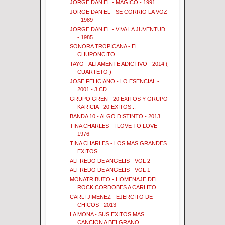
JORGE DANIEL - MAGICO - 1991
JORGE DANIEL - SE CORRIO LA VOZ
- 1989
JORGE DANIEL - VIVA LA JUVENTUD
- 1985
SONORA TROPICANA - EL
CHUPONCITO
TAYO - ALTAMENTE ADICTIVO - 2014 (
CUARTETO )
JOSE FELICIANO - LO ESENCIAL -
2001 - 3 CD
GRUPO GREN - 20 EXITOS Y GRUPO
KARICIA - 20 EXITOS...
BANDA 10 - ALGO DISTINTO - 2013
TINA CHARLES - I LOVE TO LOVE -
1976
TINA CHARLES - LOS MAS GRANDES
EXITOS
ALFREDO DE ANGELIS - VOL 2
ALFREDO DE ANGELIS - VOL 1
MONATRIBUTO - HOMENAJE DEL
ROCK CORDOBES A CARLITO...
CARLI JIMENEZ - EJERCITO DE
CHICOS - 2013
LA MONA - SUS EXITOS MAS
CANCION A BELGRANO