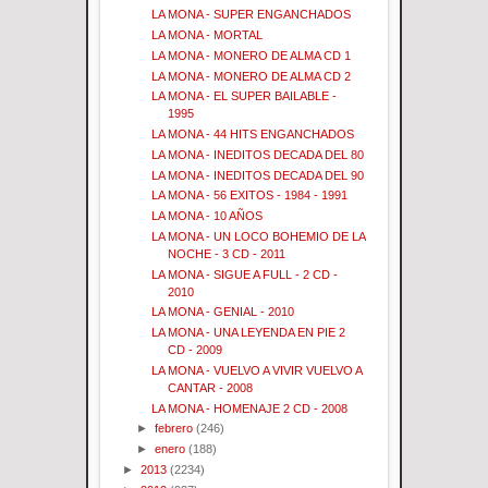
LA MONA - SUPER ENGANCHADOS
LA MONA - MORTAL
LA MONA - MONERO DE ALMA CD 1
LA MONA - MONERO DE ALMA CD 2
LA MONA - EL SUPER BAILABLE -
1995
LA MONA - 44 HITS ENGANCHADOS
LA MONA - INEDITOS DECADA DEL 80
LA MONA - INEDITOS DECADA DEL 90
LA MONA - 56 EXITOS - 1984 - 1991
LA MONA - 10 AÑOS
LA MONA - UN LOCO BOHEMIO DE LA
NOCHE - 3 CD - 2011
LA MONA - SIGUE A FULL - 2 CD -
2010
LA MONA - GENIAL - 2010
LA MONA - UNA LEYENDA EN PIE 2
CD - 2009
LA MONA - VUELVO A VIVIR VUELVO A
CANTAR - 2008
LA MONA - HOMENAJE 2 CD - 2008
►
febrero
(246)
►
enero
(188)
►
2013
(2234)