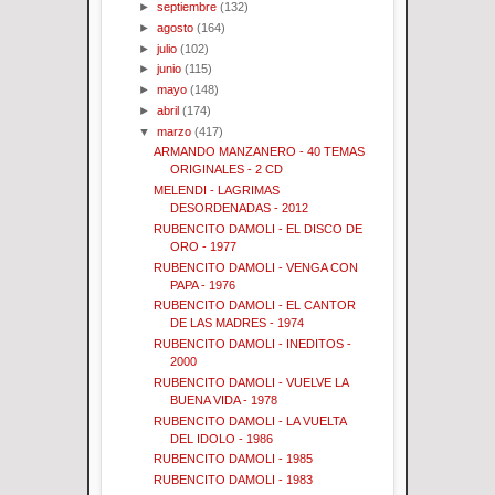
►
septiembre
(132)
►
agosto
(164)
►
julio
(102)
►
junio
(115)
►
mayo
(148)
►
abril
(174)
▼
marzo
(417)
ARMANDO MANZANERO - 40 TEMAS
ORIGINALES - 2 CD
MELENDI - LAGRIMAS
DESORDENADAS - 2012
RUBENCITO DAMOLI - EL DISCO DE
ORO - 1977
RUBENCITO DAMOLI - VENGA CON
PAPA - 1976
RUBENCITO DAMOLI - EL CANTOR
DE LAS MADRES - 1974
RUBENCITO DAMOLI - INEDITOS -
2000
RUBENCITO DAMOLI - VUELVE LA
BUENA VIDA - 1978
RUBENCITO DAMOLI - LA VUELTA
DEL IDOLO - 1986
RUBENCITO DAMOLI - 1985
RUBENCITO DAMOLI - 1983