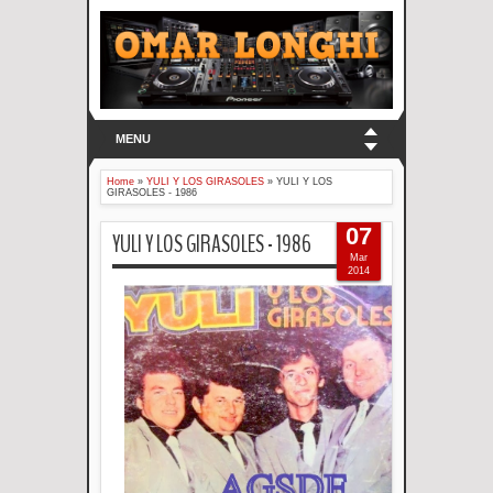
MENU
Home
»
YULI Y LOS GIRASOLES
»
YULI Y LOS
GIRASOLES - 1986
07
YULI Y LOS GIRASOLES - 1986
Mar
2014