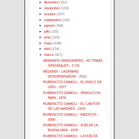
►
diciembre
(112)
►
noviembre
(103)
►
octubre
(107)
►
septiembre
(132)
►
agosto
(164)
►
julio
(102)
►
junio
(115)
►
mayo
(148)
►
abril
(174)
▼
marzo
(417)
ARMANDO MANZANERO - 40 TEMAS
ORIGINALES - 2 CD
MELENDI - LAGRIMAS
DESORDENADAS - 2012
RUBENCITO DAMOLI - EL DISCO DE
ORO - 1977
RUBENCITO DAMOLI - VENGA CON
PAPA - 1976
RUBENCITO DAMOLI - EL CANTOR
DE LAS MADRES - 1974
RUBENCITO DAMOLI - INEDITOS -
2000
RUBENCITO DAMOLI - VUELVE LA
BUENA VIDA - 1978
RUBENCITO DAMOLI - LA VUELTA