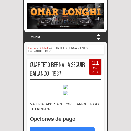
MENU
Home
»
BERNA
»
CUARTETO BERNA - A SEGUIR
BAILANDO - 1987
11
CUARTETO BERNA - A SEGUIR
Mar
BAILANDO - 1987
2014
MATERIAL APORTADO POR EL AMIGO JORGE
DE LA PAMPA
Opciones de pago