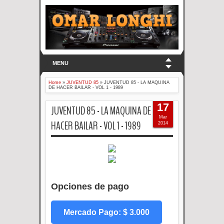
MENU
Home
»
JUVENTUD 85
»
JUVENTUD 85 - LA MAQUINA
DE HACER BAILAR - VOL 1 - 1989
17
JUVENTUD 85 - LA MAQUINA DE
Mar
HACER BAILAR - VOL 1 - 1989
2014
Opciones de pago
Mercado Pago: $ 3.000