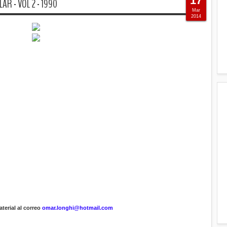
17
R - VOL 2 - 1990
Mar
2014
terial al correo
omar.longhi@hotmail.com