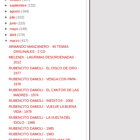
►
septiembre
(132)
►
agosto
(164)
►
julio
(102)
►
junio
(115)
►
mayo
(148)
►
abril
(174)
▼
marzo
(417)
ARMANDO MANZANERO - 40 TEMAS
ORIGINALES - 2 CD
MELENDI - LAGRIMAS DESORDENADAS -
2012
RUBENCITO DAMOLI - EL DISCO DE ORO -
1977
RUBENCITO DAMOLI - VENGA CON PAPA -
1976
RUBENCITO DAMOLI - EL CANTOR DE LAS
MADRES - 1974
RUBENCITO DAMOLI - INEDITOS - 2000
RUBENCITO DAMOLI - VUELVE LA BUENA
VIDA - 1978
RUBENCITO DAMOLI - LA VUELTA DEL
IDOLO - 1986
RUBENCITO DAMOLI - 1985
RUBENCITO DAMOLI - 1983