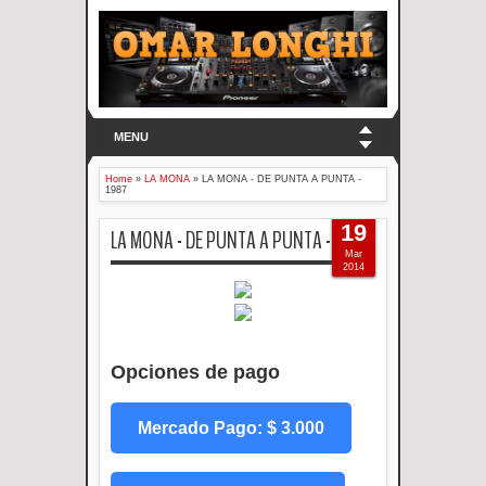
MENU
Home
»
LA MONA
»
LA MONA - DE PUNTA A PUNTA -
1987
19
LA MONA - DE PUNTA A PUNTA - 1987
Mar
2014
Opciones de pago
Mercado Pago: $ 3.000