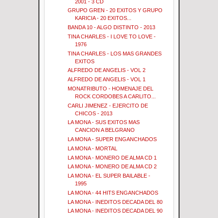
2001 - 3 CD
GRUPO GREN - 20 EXITOS Y GRUPO
KARICIA - 20 EXITOS...
BANDA 10 - ALGO DISTINTO - 2013
TINA CHARLES - I LOVE TO LOVE -
1976
TINA CHARLES - LOS MAS GRANDES
EXITOS
ALFREDO DE ANGELIS - VOL 2
ALFREDO DE ANGELIS - VOL 1
MONATRIBUTO - HOMENAJE DEL
ROCK CORDOBES A CARLITO...
CARLI JIMENEZ - EJERCITO DE
CHICOS - 2013
LA MONA - SUS EXITOS MAS
CANCION A BELGRANO
LA MONA - SUPER ENGANCHADOS
LA MONA - MORTAL
LA MONA - MONERO DE ALMA CD 1
LA MONA - MONERO DE ALMA CD 2
LA MONA - EL SUPER BAILABLE -
1995
LA MONA - 44 HITS ENGANCHADOS
LA MONA - INEDITOS DECADA DEL 80
LA MONA - INEDITOS DECADA DEL 90