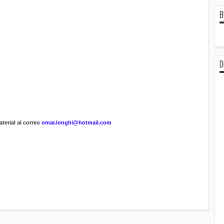
B
D
terial al correo
omar.longhi@hotmail.com