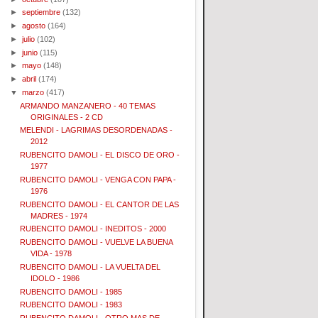
►
septiembre
(132)
►
agosto
(164)
►
julio
(102)
►
junio
(115)
►
mayo
(148)
►
abril
(174)
▼
marzo
(417)
ARMANDO MANZANERO - 40 TEMAS
ORIGINALES - 2 CD
MELENDI - LAGRIMAS DESORDENADAS -
2012
RUBENCITO DAMOLI - EL DISCO DE ORO -
1977
RUBENCITO DAMOLI - VENGA CON PAPA -
1976
RUBENCITO DAMOLI - EL CANTOR DE LAS
MADRES - 1974
RUBENCITO DAMOLI - INEDITOS - 2000
RUBENCITO DAMOLI - VUELVE LA BUENA
VIDA - 1978
RUBENCITO DAMOLI - LA VUELTA DEL
IDOLO - 1986
RUBENCITO DAMOLI - 1985
RUBENCITO DAMOLI - 1983