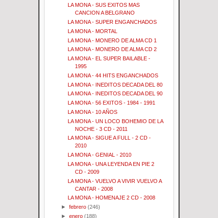
LA MONA - SUS EXITOS MAS
CANCION A BELGRANO
LA MONA - SUPER ENGANCHADOS
LA MONA - MORTAL
LA MONA - MONERO DE ALMA CD 1
LA MONA - MONERO DE ALMA CD 2
LA MONA - EL SUPER BAILABLE -
1995
LA MONA - 44 HITS ENGANCHADOS
LA MONA - INEDITOS DECADA DEL 80
LA MONA - INEDITOS DECADA DEL 90
LA MONA - 56 EXITOS - 1984 - 1991
LA MONA - 10 AÑOS
LA MONA - UN LOCO BOHEMIO DE LA
NOCHE - 3 CD - 2011
LA MONA - SIGUE A FULL - 2 CD -
2010
LA MONA - GENIAL - 2010
LA MONA - UNA LEYENDA EN PIE 2
CD - 2009
LA MONA - VUELVO A VIVIR VUELVO A
CANTAR - 2008
LA MONA - HOMENAJE 2 CD - 2008
►
febrero
(246)
►
enero
(188)