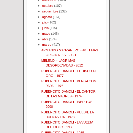
►
noviembre
(103)
►
octubre
(107)
►
septiembre
(132)
►
agosto
(164)
►
julio
(102)
►
junio
(115)
►
mayo
(148)
►
abril
(174)
▼
marzo
(417)
ARMANDO MANZANERO - 40 TEMAS
ORIGINALES - 2 CD
MELENDI - LAGRIMAS
DESORDENADAS - 2012
RUBENCITO DAMOLI - EL DISCO DE
ORO - 1977
RUBENCITO DAMOLI - VENGA CON
PAPA - 1976
RUBENCITO DAMOLI - EL CANTOR
DE LAS MADRES - 1974
RUBENCITO DAMOLI - INEDITOS -
2000
RUBENCITO DAMOLI - VUELVE LA
BUENA VIDA - 1978
RUBENCITO DAMOLI - LA VUELTA
DEL IDOLO - 1986
RUBENCITO DAMOLI - 1985