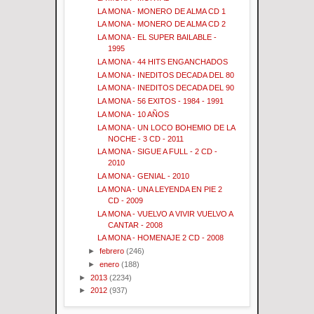
LA MONA - MONERO DE ALMA CD 1
LA MONA - MONERO DE ALMA CD 2
LA MONA - EL SUPER BAILABLE -
1995
LA MONA - 44 HITS ENGANCHADOS
LA MONA - INEDITOS DECADA DEL 80
LA MONA - INEDITOS DECADA DEL 90
LA MONA - 56 EXITOS - 1984 - 1991
LA MONA - 10 AÑOS
LA MONA - UN LOCO BOHEMIO DE LA
NOCHE - 3 CD - 2011
LA MONA - SIGUE A FULL - 2 CD -
2010
LA MONA - GENIAL - 2010
LA MONA - UNA LEYENDA EN PIE 2
CD - 2009
LA MONA - VUELVO A VIVIR VUELVO A
CANTAR - 2008
LA MONA - HOMENAJE 2 CD - 2008
►
febrero
(246)
►
enero
(188)
►
2013
(2234)
►
2012
(937)