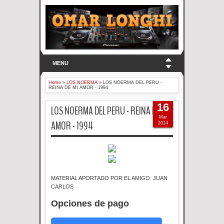
MENU
Home
»
LOS NOERMA
»
LOS NOERMA DEL PERU -
REINA DE MI AMOR - 1994
16
LOS NOERMA DEL PERU - REINA DE MI
Mar
AMOR - 1994
2014
MATERIAL APORTADO POR EL AMIGO JUAN
CARLOS
Opciones de pago