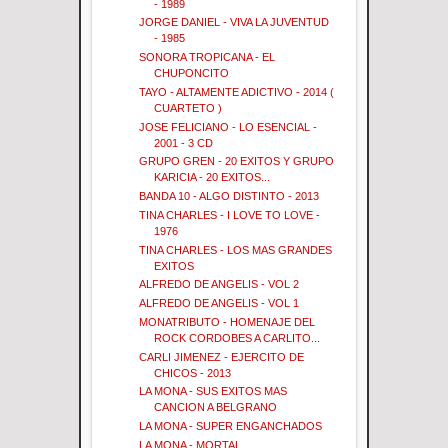
- 1989
JORGE DANIEL - VIVA LA JUVENTUD
- 1985
SONORA TROPICANA - EL
CHUPONCITO
TAYO - ALTAMENTE ADICTIVO - 2014 (
CUARTETO )
JOSE FELICIANO - LO ESENCIAL -
2001 - 3 CD
GRUPO GREN - 20 EXITOS Y GRUPO
KARICIA - 20 EXITOS...
BANDA 10 - ALGO DISTINTO - 2013
TINA CHARLES - I LOVE TO LOVE -
1976
TINA CHARLES - LOS MAS GRANDES
EXITOS
ALFREDO DE ANGELIS - VOL 2
ALFREDO DE ANGELIS - VOL 1
MONATRIBUTO - HOMENAJE DEL
ROCK CORDOBES A CARLITO...
CARLI JIMENEZ - EJERCITO DE
CHICOS - 2013
LA MONA - SUS EXITOS MAS
CANCION A BELGRANO
LA MONA - SUPER ENGANCHADOS
LA MONA - MORTAL