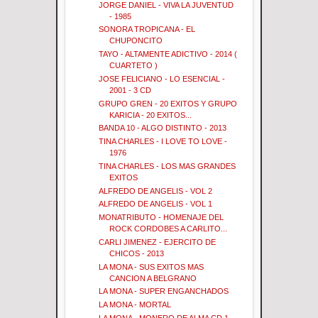
JORGE DANIEL - VIVA LA JUVENTUD
- 1985
SONORA TROPICANA - EL
CHUPONCITO
TAYO - ALTAMENTE ADICTIVO - 2014 (
CUARTETO )
JOSE FELICIANO - LO ESENCIAL -
2001 - 3 CD
GRUPO GREN - 20 EXITOS Y GRUPO
KARICIA - 20 EXITOS...
BANDA 10 - ALGO DISTINTO - 2013
TINA CHARLES - I LOVE TO LOVE -
1976
TINA CHARLES - LOS MAS GRANDES
EXITOS
ALFREDO DE ANGELIS - VOL 2
ALFREDO DE ANGELIS - VOL 1
MONATRIBUTO - HOMENAJE DEL
ROCK CORDOBES A CARLITO...
CARLI JIMENEZ - EJERCITO DE
CHICOS - 2013
LA MONA - SUS EXITOS MAS
CANCION A BELGRANO
LA MONA - SUPER ENGANCHADOS
LA MONA - MORTAL
LA MONA - MONERO DE ALMA CD 1