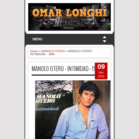
MENU
Home
»
MANOLO OTERO
»
MANOLO OTERO -
INTIMIDAD - 1984
09
MANOLO OTERO - INTIMIDAD - 1984
Mar
2014